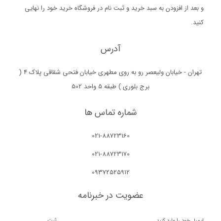
و بعد از افزودن به سبد خرید و ثبت نام در فروشگاه خرید خود را نهایی
کنید.
آدرس
تهران - خیابان ولیعصر رو به روی مطهری خیابان فتحی شقاقی پلاک 4 (
برج بلوری ) طبقه 5 واحد 502
شماره تماس ها
021-88723160
021-88723170
09372525912
عضویت در خبرنامه
ثبت