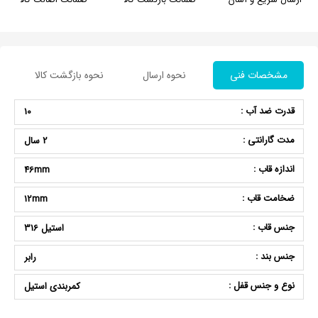
مشخصات فنی
نحوه ارسال
نحوه بازگشت کالا
قدرت ضد آب :
10
مدت گارانتی :
2 سال
اندازه قاب :
46mm
ضخامت قاب :
12mm
جنس قاب :
استیل 316
جنس بند :
رابر
نوع و جنس قفل :
کمربندی استیل