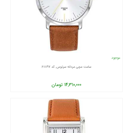
موجود
ساعت مچی مردانه سرتوس, کد 611197
14,310,000 تومان