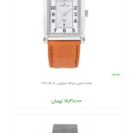
موجود
ساعت مچی مردانه سرتوس, کد 616005
18,310,000 تومان