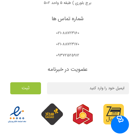
برج بلوری ) طبقه 5 واحد 502
شماره تماس ها
021-88723160
021-88723170
09372525912
عضویت در خبرنامه
ثبت