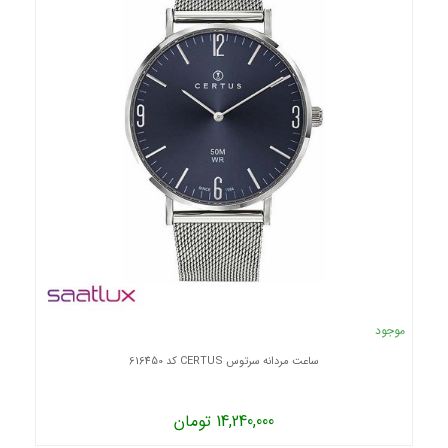
موجود
ساعت مردانه سرتوس CERTUS کد 616450
14,240,000 تومان