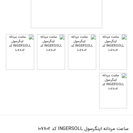
ساعت مردانه اینگرسول INGERSOLL کد i07802