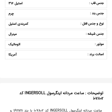
جنس قاب :
استیل 316
جنس بند :
چرم
نوع و جنس قفل :
کمربندی استیل
جنس شیشه :
مینرال
موتور :
اتوماتیک
اصالت برند :
آمریکا
توضیحات : ساعت مردانه اینگرسول INGERSOLL کد
i07802
ساعت مردانه اینگرسول INGERSOLL کد i07802 با بند 16mm و