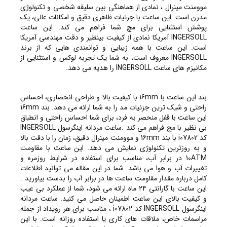
موومنت مینرال ، نمادی از هماهنگی بین سلیقه شخصی و تکنولوژی
مدرن است. این ساعت با جزئیات ظاهری دقیق و امکانات عالی، یک
پوشش استثنایی برای مچ شما فراهم می کند. این ساعت
INGERSOLL آمریکا نمادی از کیفیت بینظیر و دقت مهندسی آمریکا
است. این ساعت با همه زیبایی و توانمندی هایی که از برند
INGERSOLL معروف است، به شما یک تجربه لوکس و استثنایی از
مکانیزم های ساعت INGERSOLL را هدیه می دهد.
بند این ساعت با 16mm با کیفیت بالا و طراحی انحصاری، احساس
راحتی و شیک ترین جزئیات مد را به شما ارائه می دهد. بند 16mm
این ساعت با قفل منحصر به فرد، برای شما احساس راحتی و انطباق
بی نظیر با مچ فراهم می کند .ساعت مردانه اینگرسول INGERSOLL
کد i07802 با بند 16mm و موومنت مینرال دقیق، زمان را با دقت بالا
و به روزترین تکنولوژی نمایش می دهد. این ساعت با مقاومت
10ATM در برابر آب، مناسب برای استفاده در شرایط روزمره و
تغییرات آب و هوا می باشد. شما در این مقاله می توانید اطلاعات
کامل درباره مقدار مقاومت ساعت ها در برابر آب را بدست بیاورید .
این ساعت با گارانتی ۲۴ ماه ارائه می شود، شما از عملکرد بی عیب
و کیفیت بالای این ساعت اطمینان حاصل می کنید. ساعت مردانه
اینگرسول INGERSOLL کد i07802 ، مناسب برای هر رویداد از جمله
مراسمات خاص، ملاقات های کاری یا استفاده روزانه است. با این