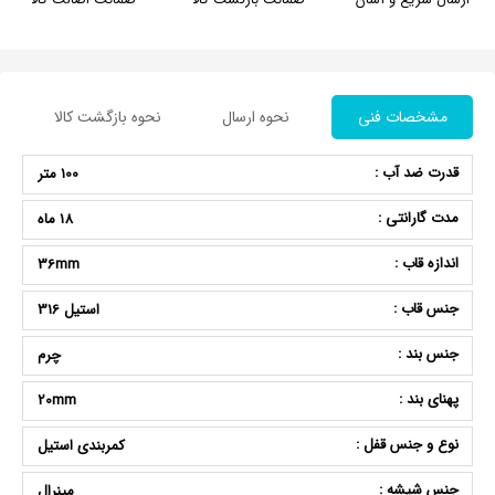
مشخصات فنی
نحوه ارسال
نحوه بازگشت کالا
قدرت ضد آب :
100 متر
مدت گارانتی :
18 ماه
اندازه قاب :
36mm
جنس قاب :
استیل 316
جنس بند :
چرم
پهنای بند :
20mm
نوع و جنس قفل :
کمربندی استیل
جنس شیشه :
مینرال